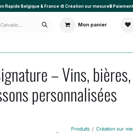
son Rapide Belgique & France
🎨 Création sur mesure🔒 Paiemen
Mon panier
Pour les professionnels
Idées & Occasions
Nos réa
ignature – Vins, bières,
issons personnalisées
Produits
Création sur me