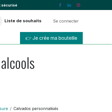
t sécurisé
Liste de souhaits
Se connecter
👉 Je crée ma bouteille
lisations
Contactez-nous
 alcools
sure
Calvados personnalisés