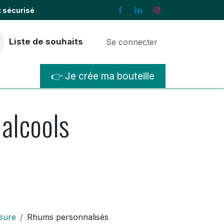
t sécurisé
Liste de souhaits
Se connecter
👉 Je crée ma bouteille
lisations
Contactez-nous
 alcools
sure
Rhums personnalisés