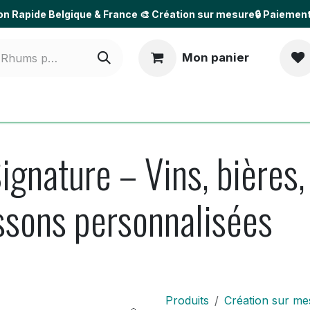
son Rapide Belgique & France
🎨 Création sur mesure🔒 Paiemen
Mon panier
Pour les professionnels
Idées & Occasions
Nos réa
ignature – Vins, bières,
issons personnalisées
Produits
Création sur me